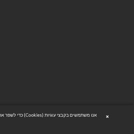
יצירת קשר
מידע
הסדנה 6, תל אביב
יצירת קשר
avzrion@oferavnir.co.il
הצהרת נגי
פתח וואטסאפ
תנאי משלו
03-3302222
מדיניות פר
תקנון האת
אודות
×
אנו משתמשים בקבצי עוגיות (Cookies) כדי לשפר את חוויית הגלישה שלך, להבטיח פעולה תקינה ובטוחה של האתר, ולהציע לך תוכן מותאם ונוח. למידע נוסף ניתן לקרוא בעמוד