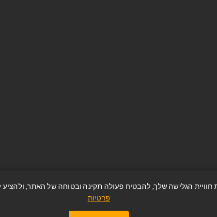
החשבון שלי
היסטוריית הזמנות
שות
מאגר כתובות
ח
מוצרים שניצפו לאחרונה
טיות
מפת אתר
ר
Apply for vendor account
פרטיות
https://avzrion.co.il/ © כל הזכויות שמורות.