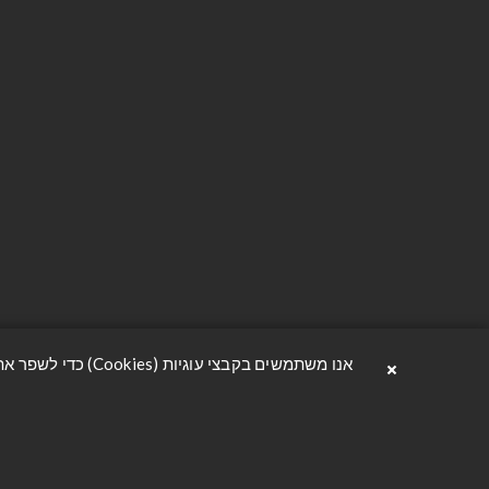
avzrion@oferavnir.co.il
הצהרת נגי
פתח וואטסאפ
תנאי משלו
03-3302222
מדיניות פר
תקנון האת
אודות
×
אנו משתמשים בקבצי עוגיות (Cookies) כדי לשפר את חוויית הגלישה שלך, להבטיח פעולה תקינה ובטוחה של האתר, ולהציע לך תוכן מותאם ונוח. למידע נוסף ניתן לקרוא בעמוד