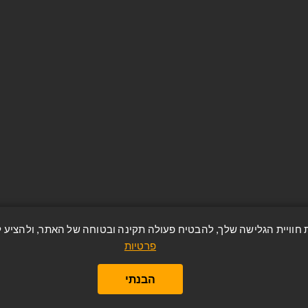
שות
מאגר כתובות
ח
מוצרים שניצפו לאחרונה
טיות
מפת אתר
ר
Apply for vendor account
פרטיות
https://avzrion.co.il/ © כל הזכויות שמורות.
הבנתי
nopCommerce
Powered by