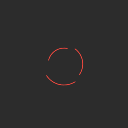
מגן גחון לסוזוקי ויסטרום 1050
מגן גחון ל HEPCO & BECKER
BMW F 850 GS
HEPCO & BECKER 
₪ 3,116.00