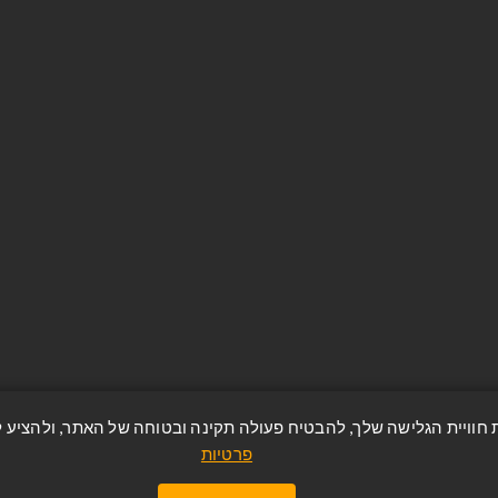
החשבון שלי
היסטוריית הזמנות
שות
מאגר כתובות
ח
מוצרים שניצפו לאחרונה
טיות
מפת אתר
ר
Apply for vendor account
פרטיות
https://avzrion.co.il/ © כל הזכויות שמורות.