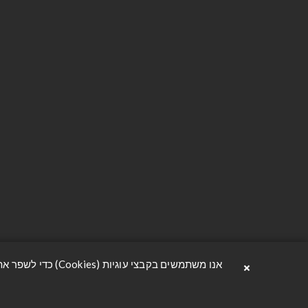
יצירת קשר
מידע
הסדנה 6, תל אביב
יצירת קשר
avzrion@oferavnir.co.il
הצהרת נגי
פתח וואטסאפ
תנאי משלו
03-3302222
מדיניות פר
תקנון האת
אודות
×
אנו משתמשים בקבצי עוגיות (Cookies) כדי לשפר את חוויית הגלישה שלך, להבטיח פעולה תקינה ובטוחה של האתר, ולהציע לך תוכן מותאם ונוח. למידע נוסף ניתן לקרוא בעמוד