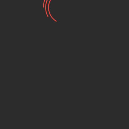
SILKOLENE תוסף דלק 2012
נוזל טיפול לקרבורטור PRO
FST 1L
PRO-B
₪ 82.00
₪ 104.00
₪ 109.00