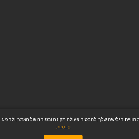
החשבון שלי
היסטוריית הזמנות
שות
מאגר כתובות
ח
מוצרים שניצפו לאחרונה
טיות
מפת אתר
ר
Apply for vendor account
פרטיות
https://avzrion.co.il/ © כל הזכויות שמורות.