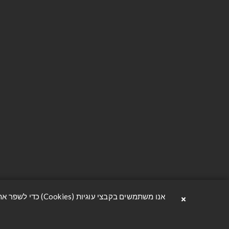
יצירת קשר
מידע
הסדנה 6, תל אביב
יצירת קשר
avzrion@oferavnir.co.il
הצהרת נגי
פתח וואטסאפ
תנאי משלו
03-3302222
מדיניות פר
תקנון האת
אודות
×
אנו משתמשים בקבצי עוגיות (Cookies) כדי לשפר את חוויית הגלישה שלך, להבטיח פעולה תקינה ובטוחה של האתר, ולהציע לך תוכן מותאם ונוח. למידע נוסף ניתן לקרוא בעמוד