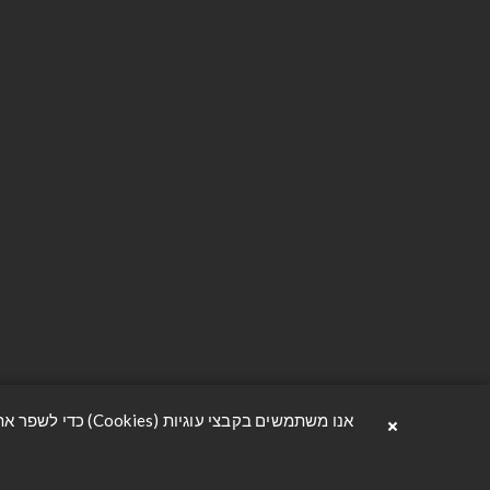
יצירת קשר
מידע
הסדנה 6, תל אביב
יצירת קשר
avzrion@oferavnir.co.il
הצהרת נגי
פתח וואטסאפ
תנאי משלו
03-3302222
מדיניות פר
תקנון האת
אודות
×
אנו משתמשים בקבצי עוגיות (Cookies) כדי לשפר את חוויית הגלישה שלך, להבטיח פעולה תקינה ובטוחה של האתר, ולהציע לך תוכן מותאם ונוח. למידע נוסף ניתן לקרוא בעמוד