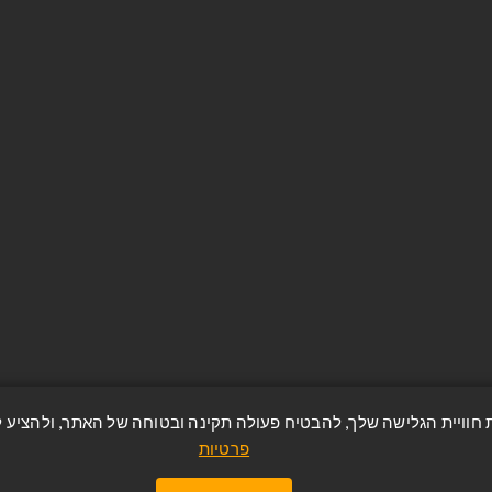
החשבון שלי
היסטוריית הזמנות
שות
מאגר כתובות
ח
מוצרים שניצפו לאחרונה
טיות
מפת אתר
ר
Apply for vendor account
פרטיות
https://avzrion.co.il/ © כל הזכויות שמורות.