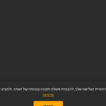
היסטוריית הזמנות
שות
מאגר כתובות
ח
מוצרים שניצפו לאחרונה
טיות
מפת אתר
ר
Apply for vendor account
פרטיות
https://avzrion.co.il/ © כל הזכויות שמורות.