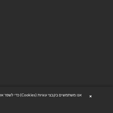
הסדנה 6, תל אביב
יצירת קשר
avzrion@oferavnir.co.il
הצהרת נגי
פתח וואטסאפ
תנאי משלו
03-3302222
מדיניות פר
תקנון האת
אודות
×
אנו משתמשים בקבצי עוגיות (Cookies) כדי לשפר את חוויית הגלישה שלך, להבטיח פעולה תקינה ובטוחה של האתר, ולהציע לך תוכן מותאם ונוח. למידע נוסף ניתן לקרוא בעמוד